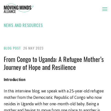
NEWS AND RESOURCES
THE ISSUE
OUR APPROACH
BLOG POST
26 MAY 2023
From Congo to Uganda: A Refugee Mother’s
Journey of Hope and Resilience
OUR MEMBERS
Introduction
NEWS AND RESOURCES
In this interview blog, we speak with a 25-year-old refugee
mother from the Democratic Republic of Congo who now
resides in Uganda with her one-month-old baby. Being a
mother and having to move from one place to another is